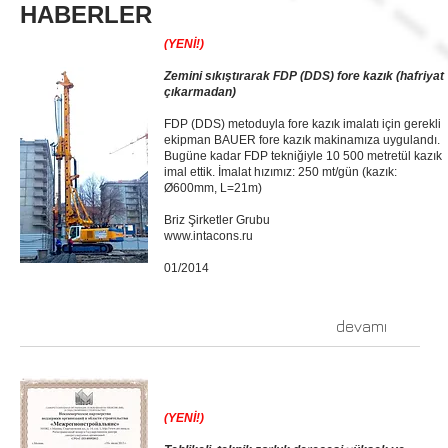
HABERLER
(YENİ!)
Zemini sıkıştırarak FDP (DDS) fore kazık (hafriyat
çıkarmadan)
FDP (DDS) metoduyla fore kazık imalatı için gerekli
ekipman BAUER fore kazık makinamıza uygulandı.
Bugüne kadar FDP tekniğiyle 10 500 metretül kazık
imal ettik. İmalat hızımız: 250 mt/gün (kazık:
Ø600mm, L=21m)
Briz Şirketler Grubu
www.intacons.ru
01/2014
devamı
(YENİ!)