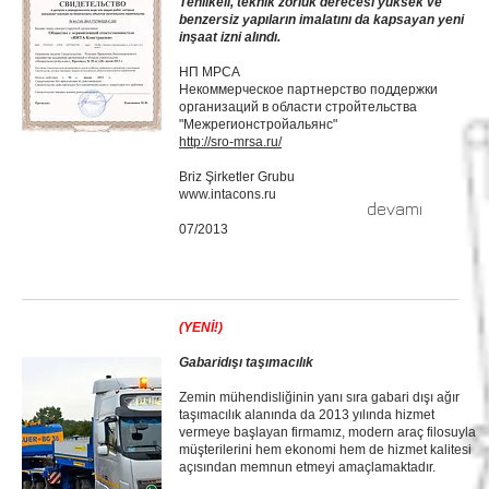
Tehlikeli, teknik zorluk derecesi yüksek ve
benzersiz yapıların imalatını da kapsayan yeni
inşaat izni alındı.
НП МРСА
Некоммерческое партнерство поддержки
организаций в области стройтельства
"Межрегионстройальянс"
http://sro-mrsa.ru/
Briz Şirketler Grubu
www.intacons.ru
devamı
07/2013
(YENİ!)
Gabaridışı taşımacılık
Zemin mühendisliğinin yanı sıra gabari dışı ağır
taşımacılık alanında da 2013 yılında hizmet
vermeye başlayan firmamız, modern araç filosuyla
müşterilerini hem ekonomi hem de hizmet kalitesi
açısından memnun etmeyi amaçlamaktadır.