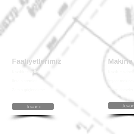
Faaliyetlerimiz
Makine 
Kazıklı temeller
Kazık makinele
İksa sistemleri
İnşaat makinel
Zemin güçlendirme
Tır ve dorseler
devam
devamı